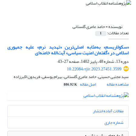
نویسنده =
حامد عامری گلستانی
تعداد مقالات:
1
«سکولاریسم» به‌مثابه اصلی‌ترین «تهدید نرم» علیه جمهوری
اسلامی در «گفتمان امنیت سیاسی» آیت‌الله خامنه‌ای
دوره 13، شماره 48، پاییز 1402، صفحه
27-43
10.22084/rjir.2023.27451.3599
سید مجتبی حسینی، حامد عامری گلستانی، بهرام یوسفی، فریدون اکبرزاده
مشاهده مقاله
اصل مقاله
886.92 K
مقالات آماده انتشار
شماره جاری
شماره‌های پیشین نشریه