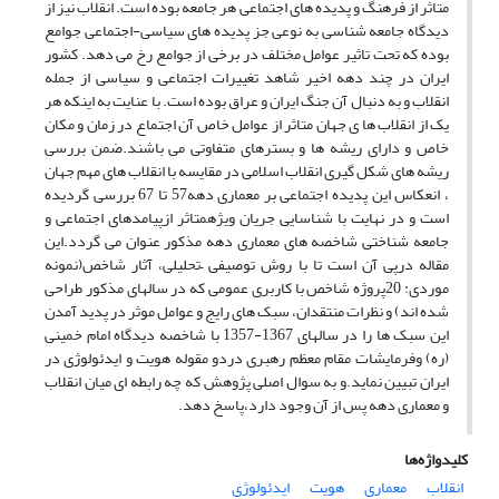
متاثر از فرهنگ و پدیده های اجتماعی هر جامعه بوده است. انقلاب نیز از
دیدگاه جامعه شناسی به نوعی جز پدیده های سیاسی-اجتماعی جوامع
بوده که تحت تاثیر عوامل مختلف در برخی از جوامع رخ می دهد. کشور
ایران در چند دهه اخیر شاهد تغییرات اجتماعی و سیاسی از جمله
انقلاب و به دنبال آن جنگ ایران و عراق بوده است. با عنایت به اینکه هر
یک از انقلاب ها ی جهان متاثر از عوامل خاص آن اجتماع در زمان و مکان
خاص و دارای ریشه ها و بسترهای متفاوتی می باشند.ضمن بررسی
ریشه های شکل گیری انقلاب اسلامی در مقایسه با انقلاب های مهم جهان
، انعکاس این پدیده اجتماعی بر معماری دهه57 تا 67 بررسی گردیده
است و در نهایت با شناسایی جریان ویژهمتاثر ازپیامدهای اجتماعی و
جامعه شناختی شاخصه های معماری دهه مذکور عنوان می گردد.این
مقاله درپی آن است تا با روش توصیفی –تحلیلی، آثار شاخص(نمونه
موردی: 20پروژه شاخص با کاربری عمومی که در سالهای مذکور طراحی
شده اند) و نظرات منتقدان، سبک های رایج و عوامل موثر در پدید آمدن
این سبک ها را در سالهای 1367-1357 با شاخصه دیدگاه امام خمینی
(ره) وفرمایشات مقام معظم رهبری دردو مقوله هویت و ایدئولوژی در
ایران تبیین نماید.و به سوال اصلی پژوهش که چه رابطه ای میان انقلاب
و معماری دهه پس از آن وجود دارد،پاسخ دهد.
کلیدواژه‌ها
انقلاب
معماری
هویت
ایدئولوژی