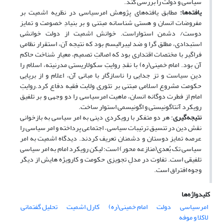
سیاسی و دولت را بررسی کند.
یافته‌ها:
مطابق یافته‌های پژوهش امرسیاسی در نظریه اشمیت بر
مفروضات انسان و هستی شناسانه مبتنی و بر بنیادِ خصومت و تمایز
دوست/ دشمن استواراست. خوانش اشمیت از دولت خوانشی
استبدادی، مطلق گرا و ضد لیبرالیسم بود که نتیجه آن، استقرار نظامی
فراگیر با مختصات اقتداری بود که اصالتِ تصمیم، معیارِ شناخت حاکم
آن بود. امام خمینی(ره) با نقدِ روایتِ سکولاریستی مدرنیته، اسلام را
دینِ سیاست و تز جدایی را ناسازگار با مبانی آن، اعلام و از برپایی
حکومت مشروع اسلامی مبتنی بر تئوری ولایت فقیه دفاع کرد.روایتِ
امام از فطرت دوگانه انسان، ماهیت امرسیاسی را دو وجهی و بر تلفیق
رویکرد آنتاگونیستی و اگونیسمی استوار ساخت.
نتیجه‌گیری
: هر دو متفکر با رویکردی دینی به امر سیاسی به بازخوانی
نقش دین در تنسیق ترتیبات سیاسی – اجتماعی پرداخته و امر سیاسی را
عرصه تمایز دوستان و دشمنان تعریف کردند. دیدگاه اشمیت به امر
سیاسی تک بُعدی(منازعه محور) است؛ لیکن رویکرد امام به امر سیاسی
تلفیقی است. تفاوت در مدلِ تجویزی حکومت و کارویژه هایش از دیگر
وجوه افتراق است.
کلیدواژه‌ها
امرسیاسی
دولت
امام خمینی(ره)
کارل اشمیت
تحلیل گفتمانی
لاکلا و موفه