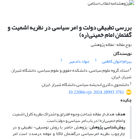
بررسی تطبیقی دولت و امر سیاسی در نظریه اشمیت و
گفتمان امام خمینی(ره)
نوع مقاله : مقاله پژوهشی
نویسندگان
2
1
بهرام اخوان کاظمی
جواد دادمهر
1
استاد گروه علوم سیاسی، دانشکده حقوق و علوم سیاسی، دانشگاه شیراز،
شیراز، ایران.
2
دانشجوی دکتری اندیشه سیاسی دانشگاه شیراز، ایران
10.22084/rjir.2024.28993.3761
چکیده
هدف
: هدف از مقاله شناختِ وجوه افتراق و اشتراک نظریه کارل اشمیت
و امام خمینی(ره) در باب امر سیاسی و دولت است.
روش‌شناسی پژوهش
: پژوهش حاضر با روش توصیفی- تطبیقی و در
چارچوب نظریه امرسیاسی درگفتمان لاکلا و موفه درصدد است امر